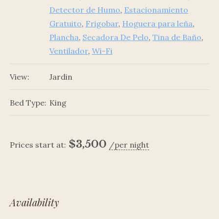
Detector de Humo
,
Estacionamiento
Gratuito
,
Frigobar
,
Hoguera para leña
,
Plancha
,
Secadora De Pelo
,
Tina de Baño
,
Ventilador
,
Wi-Fi
View:
Jardin
Bed Type:
King
$
3,500
Prices start at:
per night
Availability