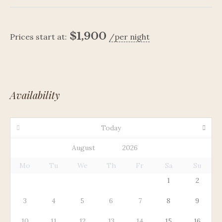
$
1,900
Prices start at:
per night
Availability
Today
Mo
Tu
We
Th
Fr
Sa
Su
1
2
3
4
5
6
7
8
9
10
11
12
13
14
15
16