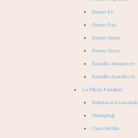
Domo Fe
Domo Paz
Domo Amor
Domo Gozo
Estudio Amanecer
Estudio Atardecer
La Pileta Familiar
Habitación Lavand
Glamping
Casa Jardín