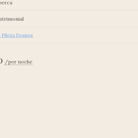
berca
trimonial
 Pileta Domos
0
por noche