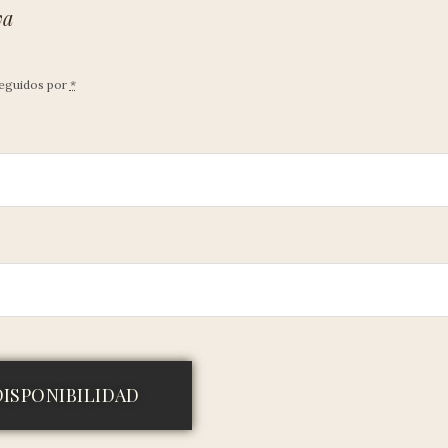
va
seguidos por
*