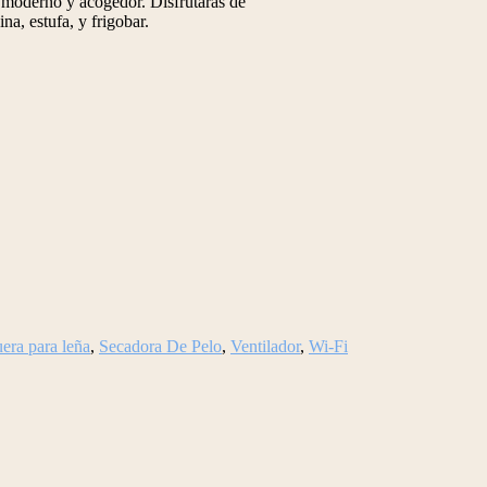
o moderno y acogedor. Disfrutarás de
a, estufa, y frigobar.
era para leña
,
Secadora De Pelo
,
Ventilador
,
Wi-Fi