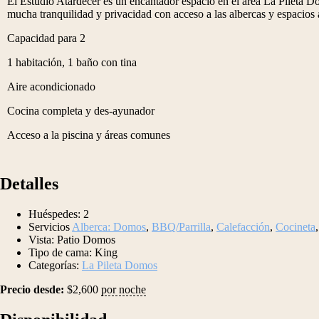
El Estudio Atardecer es un encantador espacio en el área La Pileta Do
mucha tranquilidad y privacidad con acceso a las albercas y espacios a
Capacidad para 2
1 habitación, 1 baño con tina
Aire acondicionado
Cocina completa y des-ayunador
Acceso a la piscina y áreas comunes
Detalles
Huéspedes:
2
Servicios
Alberca: Domos
,
BBQ/Parrilla
,
Calefacción
,
Cocineta
Vista:
Patio Domos
Tipo de cama:
King
Categorías:
La Pileta Domos
Precio desde:
$
2,600
por noche