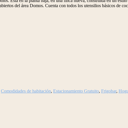
mos. Está en la planta baja, en una finca nueva, construida en un estil
biertos del área Domos. Cuenta con todos los utensilios básicos de cocin
,
Comodidades de habitación
,
Estacionamiento Gratuito
,
Frigobar
,
Hogu