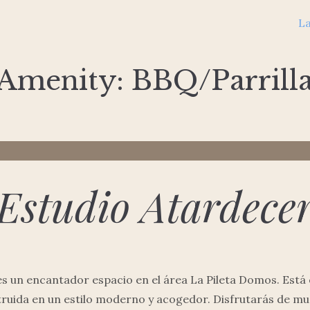
La
Amenity:
BBQ/Parrill
Estudio Atardece
s un encantador espacio en el área La Pileta Domos. Está e
truida en un estilo moderno y acogedor. Disfrutarás de mu