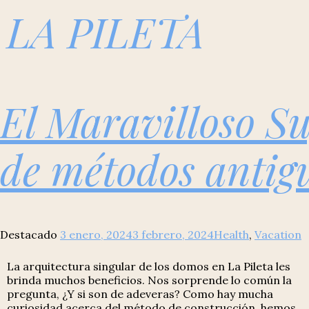
LA PILETA
El Maravilloso S
de métodos antig
Destacado
3 enero, 2024
3 febrero, 2024
Health
,
Vacation
La arquitectura singular de los domos en La Pileta les
brinda muchos beneficios. Nos sorprende lo común la
pregunta, ¿Y si son de adeveras? Como hay mucha
curiosidad acerca del método de construcción, hemos