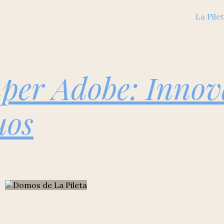
La Pil
uper Adobe: Inno
uos