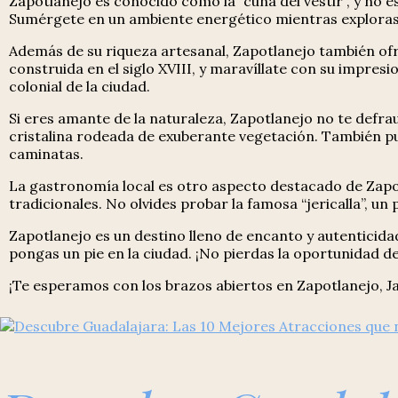
Zapotlanejo es conocido como la “cuna del vestir”, y no es
Sumérgete en un ambiente energético mientras exploras 
Además de su riqueza artesanal, Zapotlanejo también ofre
construida en el siglo XVIII, y maravíllate con su impres
colonial de la ciudad.
Si eres amante de la naturaleza, Zapotlanejo no te defra
cristalina rodeada de exuberante vegetación. También pu
caminatas.
La gastronomía local es otro aspecto destacado de Zapotla
tradicionales. No olvides probar la famosa “jericalla”, u
Zapotlanejo es un destino lleno de encanto y autenticid
pongas un pie en la ciudad. ¡No pierdas la oportunidad de
¡Te esperamos con los brazos abiertos en Zapotlanejo, Ja