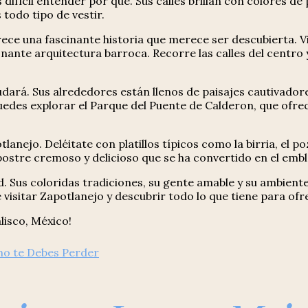
 difícil entender por qué. Sus calles brillan con colores de
todo tipo de vestir.
ce una fascinante historia que merece ser descubierta. Vis
ionante arquitectura barroca. Recorre las calles del centro
udará. Sus alrededores están llenos de paisajes cautivador
edes explorar el Parque del Puente de Calderon, que ofre
nejo. Deléitate con platillos típicos como la birria, el poz
n postre cremoso y delicioso que se ha convertido en el embl
ad. Sus coloridas tradiciones, su gente amable y su ambie
 visitar Zapotlanejo y descubrir todo lo que tiene para ofr
lisco, México!