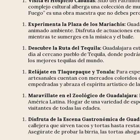
Visita el Hospicio Cabañas:
Sitio del Patrimo
complejo cultural alberga una colección de mur
Fuego” es una obra maestra que no debes per
Experimenta la Plaza de los Mariachis:
Guadal
animado ambiente. Disfruta de actuaciones en 
mientras te sumerges en la música y el baile.
Descubre la Ruta del Tequila:
Guadalajara est
día al cercano pueblo de Tequila, donde podrás 
los mejores tequilas del mundo.
Relájate en Tlaquepaque y Tonala:
Para exper
artesanales cuentan con mercados coloridos do
empedradas y abraza el espíritu artístico de la
Maravíllate en el Zoológico de Guadalajara:
América Latina. Hogar de una variedad de espe
visitantes de todas las edades.
Disfruta de la Escena Gastronómica de Guada
callejera que sirven tacos y tortas hasta res
Asegúrate de probar la birria, las tortas ahogad