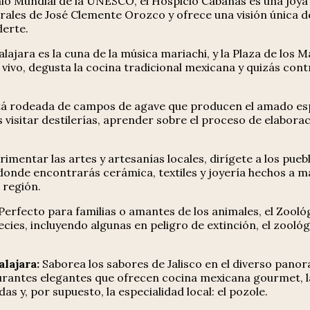
nio Mundial de la UNESCO, el Hospicio Cabañas es una joya
ales de José Clemente Orozco y ofrece una visión única de
derte.
ajara es la cuna de la música mariachi, y la Plaza de los 
vivo, degusta la cocina tradicional mexicana y quizás con
á rodeada de campos de agave que producen el amado espíri
visitar destilerías, aprender sobre el proceso de elaboraci
imentar las artes y artesanías locales, dirígete a los pue
nde encontrarás cerámica, textiles y joyería hechos a man
 región.
Perfecto para familias o amantes de los animales, el Zool
cies, incluyendo algunas en peligro de extinción, el zooló
lajara:
Saborea los sabores de Jalisco en el diverso pano
taurantes elegantes que ofrecen cocina mexicana gourmet, l
as y, por supuesto, la especialidad local: el pozole.