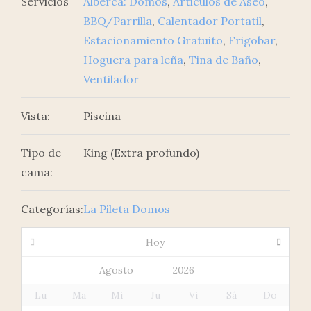
Servicios
Alberca: Domos
,
Articulos de Aseo
,
BBQ/Parrilla
,
Calentador Portatil
,
Estacionamiento Gratuito
,
Frigobar
,
Hoguera para leña
,
Tina de Baño
,
Ventilador
Vista:
Piscina
Tipo de
King (Extra profundo)
cama:
Categorías:
La Pileta Domos
Hoy
Lu
Ma
Mi
Ju
Vi
Sá
Do